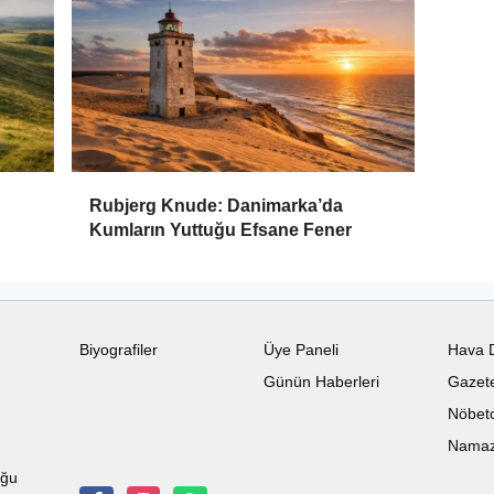
Rubjerg Knude: Danimarka’da
Kumların Yuttuğu Efsane Fener
Biyografiler
Üye Paneli
Hava 
Günün Haberleri
Gazete
Nöbetc
Namaz 
uğu