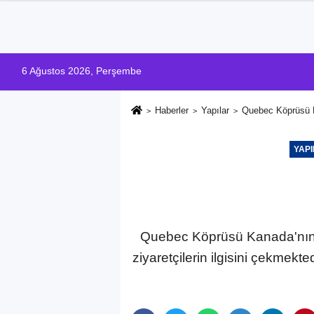
6 Ağustos 2026, Perşembe
Haberler
Yapılar
Quebec Köprüsü 
YAP
Quebec Köprüsü Kanada'nın en 
ziyaretçilerin ilgisini çekmekt