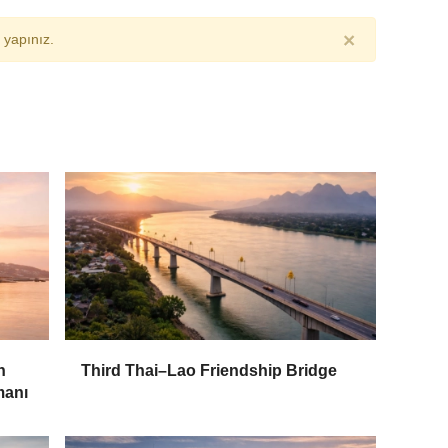
×
yapınız.
n
Third Thai–Lao Friendship Bridge
manı