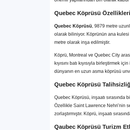
Quebec Köprüsü Özellikler
Quebec Köprüsü
, 9879 metre uzun
olarak biliniyor. Köprünün ana kules
metre olarak inşa edilmiştir.
Köprü, Montreal ve Quebec City aras
kıyısını batı kıyısıyla birleştirmek iç
dünyanın en uzun asma köprüsü unvan
Quebec Köprüsü Talihsizliğ
Quebec Köprüsü, inşaatı sırasında bir
Özellikle Saint Lawrence Nehri'nin ser
zorlaştırmıştır. Köprü, inşaatı sırasın
Qaubec Köprüsü Turizm Etk