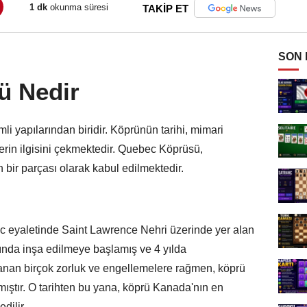
1 dk
okunma süresi
TAKİP ET
SON
ü Nedir
yapılarından biridir. Köprünün tarihi, mimari
çilerin ilgisini çekmektedir. Quebec Köprüsü,
n bir parçası olarak kabul edilmektedir.
eyaletinde Saint Lawrence Nehri üzerinde yer alan
ılında inşa edilmeye başlamış ve 4 yılda
şanan birçok zorluk ve engellemelere rağmen, köprü
mıştır. O tarihten bu yana, köprü Kanada'nın en
dilir.