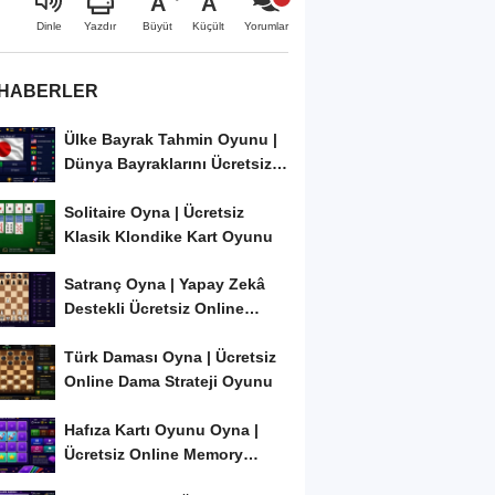
A
A
Büyüt
Küçült
Dinle
Yazdır
Yorumlar
 HABERLER
Ülke Bayrak Tahmin Oyunu |
Dünya Bayraklarını Ücretsiz
Öğren ve...
Solitaire Oyna | Ücretsiz
Klasik Klondike Kart Oyunu
Satranç Oyna | Yapay Zekâ
Destekli Ücretsiz Online
Satranç Oyunu
Türk Daması Oyna | Ücretsiz
Online Dama Strateji Oyunu
Hafıza Kartı Oyunu Oyna |
Ücretsiz Online Memory
Match Oyunu