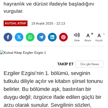
hayranlık ve dürüst ifadeyle başladığını
vurgular.
19 Aralık 2025 - 22:13
KUTSAL KITAP
A
A
Büyüt
Küçült
Dinle
TAKİP ET
Ezgiler Ezgisi’nin 1. bölümü, sevginin
tutkulu diliyle açılır ve kitabın şiirsel tonunu
belirler. Bu bölümde aşk, bastırılan bir
duygu değil; özgürce ifade edilen güçlü bir
arzu olarak sunulur. Sevgilinin sözleri,