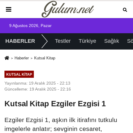
9 Ağustos 2026, Pazar
HABERLER
Testler
Türkiye
Sağlık
Sö
Haberler
Kutsal Kitap
KUTSAL KITAP
Yayınlanma: 19 Aralık 2025 - 22:13
Güncelleme: 19 Aralık 2025 - 22:16
Kutsal Kitap Ezgiler Ezgisi 1
Ezgiler Ezgisi 1, aşkın ilk itirafını tutkulu
imgelerle anlatır; sevginin cesaret,