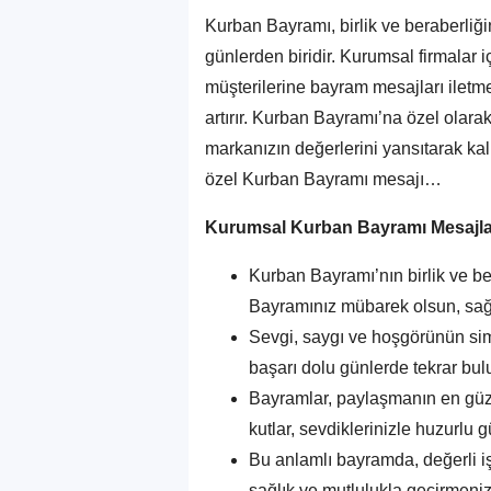
Kurban Bayramı, birlik ve beraberliği
günlerden biridir. Kurumsal firmalar i
müşterilerine bayram mesajları iletme
artırır. Kurban Bayramı’na özel olara
markanızın değerlerini yansıtarak kalıc
özel Kurban Bayramı mesajı…
Kurumsal Kurban Bayramı Mesajla
Kurban Bayramı’nın birlik ve ber
Bayramınız mübarek olsun, sağl
Sevgi, saygı ve hoşgörünün sim
başarı dolu günlerde tekrar bul
Bayramlar, paylaşmanın en güzel
kutlar, sevdiklerinizle huzurlu gü
Bu anlamlı bayramda, değerli iş
sağlık ve mutlulukla geçirmenizi