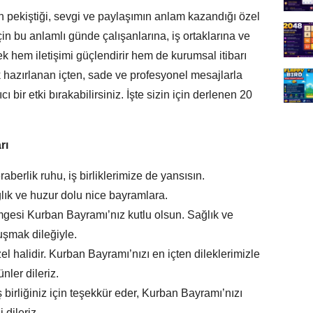
n pekiştiği, sevgi ve paylaşımın anlam kazandığı özel
çin bu anlamlı günde çalışanlarına, iş ortaklarına ve
k hem iletişimi güçlendirir hem de kurumsal itibarı
k hazırlanan içten, sade ve profesyonel mesajlarla
ı bir etki bırakabilirsiniz. İşte sizin için derlenen 20
rı
aberlik ruhu, iş birliklerimize de yansısın.
ık ve huzur dolu nice bayramlara.
gesi Kurban Bayramı’nız kutlu olsun. Sağlık ve
uşmak dileğiyle.
 halidir. Kurban Bayramı’nızı en içten dileklerimizle
nler dileriz.
 birliğiniz için teşekkür eder, Kurban Bayramı’nızı
 dileriz.