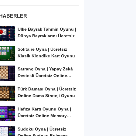
 HABERLER
Ülke Bayrak Tahmin Oyunu |
Dünya Bayraklarını Ücretsiz
Öğren ve...
Solitaire Oyna | Ücretsiz
Klasik Klondike Kart Oyunu
Satranç Oyna | Yapay Zekâ
Destekli Ücretsiz Online
Satranç Oyunu
Türk Daması Oyna | Ücretsiz
Online Dama Strateji Oyunu
Hafıza Kartı Oyunu Oyna |
Ücretsiz Online Memory
Match Oyunu
Sudoku Oyna | Ücretsiz
Online Sudoku Bulmaca