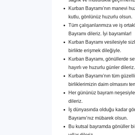
Kurban Bayramı'nın manevi huz
kutlu, gönlünüz huzurlu olsun.
Tüm çalışanlarımıza ve iş ortakl
Bayramı dileriz. İyi bayramlar!
Kurban Bayramı vesilesiyle sizl
birlikte erişmek dileğiyle.
Kurban Bayramı, gönüllerde sev
hayırlı ve huzurlu günler dileriz.
Kurban Bayramı'nın tüm güzellik
birliklerimizin daim olmasını te
Her gününüz bayram neşesiyle d
dileriz.
İş dünyasında olduğu kadar gön
Bayramı’nız mübarek olsun.
Bu kutsal bayramda gönüller birl
yıllar dileriz.