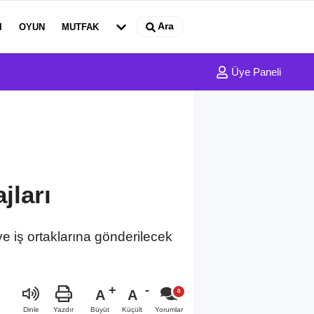
Ara
I
OYUN
MUTFAK
Üye Paneli
jları
e iş ortaklarına gönderilecek
A
A
Büyüt
Küçült
Dinle
Yazdır
Yorumlar