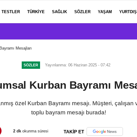
TESTLER
TÜRKIYE
SAĞLIK
SÖZLER
YAŞAM
YURTDIŞ
Bayramı Mesajları
Yayınlanma: 06 Haziran 2025 - 07:42
SÖZLER
msal Kurban Bayramı Mesa
lanmış özel Kurban Bayramı mesajı. Müşteri, çalışan v
toplu bayram mesajı burada!
2 dk
okunma süresi
TAKİP ET