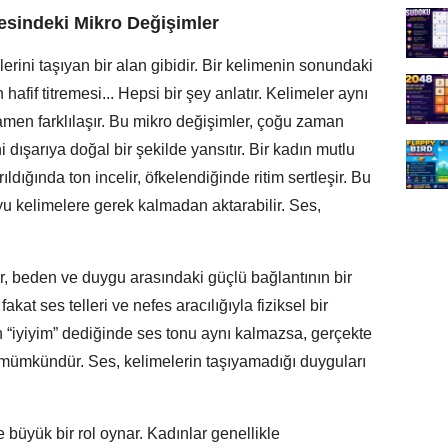
esindeki Mikro Değişimler
lerini taşıyan bir alan gibidir. Bir kelimenin sonundaki
fif titremesi... Hepsi bir şey anlatır. Kelimeler aynı
amen farklılaşır. Bu mikro değişimler, çoğu zaman
ni dışarıya doğal bir şekilde yansıtır. Bir kadın mutlu
ıldığında ton incelir, öfkelendiğinde ritim sertleşir. Bu
u kelimelere gerek kalmadan aktarabilir. Ses,
r, beden ve duygu arasındaki güçlü bağlantının bir
kat ses telleri ve nefes aracılığıyla fiziksel bir
n “iyiyim” dediğinde ses tonu aynı kalmazsa, gerçekte
mümkündür. Ses, kelimelerin taşıyamadığı duyguları
e büyük bir rol oynar. Kadınlar genellikle