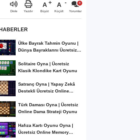
A
A
Büyüt
Küçült
Dinle
Yazdır
Yorumlar
 HABERLER
Ülke Bayrak Tahmin Oyunu |
Dünya Bayraklarını Ücretsiz
Öğren ve...
Solitaire Oyna | Ücretsiz
Klasik Klondike Kart Oyunu
Satranç Oyna | Yapay Zekâ
Destekli Ücretsiz Online
Satranç Oyunu
Türk Daması Oyna | Ücretsiz
Online Dama Strateji Oyunu
Hafıza Kartı Oyunu Oyna |
Ücretsiz Online Memory
Match Oyunu