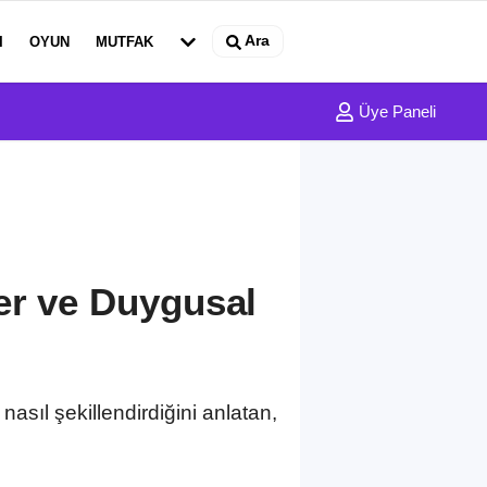
Ara
I
OYUN
MUTFAK
Üye Paneli
er ve Duygusal
nasıl şekillendirdiğini anlatan,