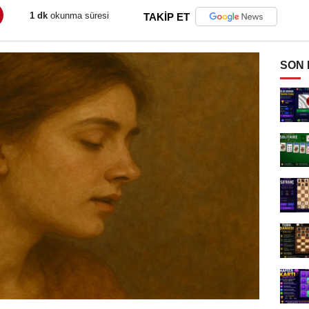
1 dk
okunma süresi
TAKİP ET
SON