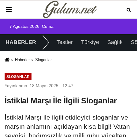
7 Ağustos 2026, Cuma
HABERLER
Testler
Türkiye
Sağlık
Sö
Haberler
Sloganlar
SLOGANLAR
Yayınlanma: 18 Mayıs 2025 - 12:47
İstiklal Marşı İle İlgili Sloganlar
İstiklal Marşı ile ilgili etkileyici sloganlar ve
marşın anlamını açıklayan kısa bilgi! Vatan
sevgisi, bağımsızlık ve milli ruhu yücelten