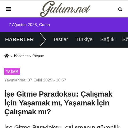
7 Ağustos 2026, Cuma
HABERLER
Testler
Türkiye
Sağlık
Sö
Haberler
Yaşam
YAŞAM
Yayınlanma: 07 Eylül 2025 - 10:57
İşe Gitme Paradoksu: Çalışmak
İçin Yaşamak mı, Yaşamak İçin
Çalışmak mı?
İşe Gitme Paradoksu, çalışmanın güvenlik