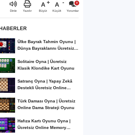
A
A
Büyüt
Küçült
Dinle
Yazdır
Yorumlar
 HABERLER
Ülke Bayrak Tahmin Oyunu |
Dünya Bayraklarını Ücretsiz
Öğren ve...
Solitaire Oyna | Ücretsiz
Klasik Klondike Kart Oyunu
Satranç Oyna | Yapay Zekâ
Destekli Ücretsiz Online
Satranç Oyunu
Türk Daması Oyna | Ücretsiz
Online Dama Strateji Oyunu
Hafıza Kartı Oyunu Oyna |
Ücretsiz Online Memory
Match Oyunu