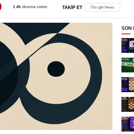
1 dk
okunma süresi
TAKİP ET
SON