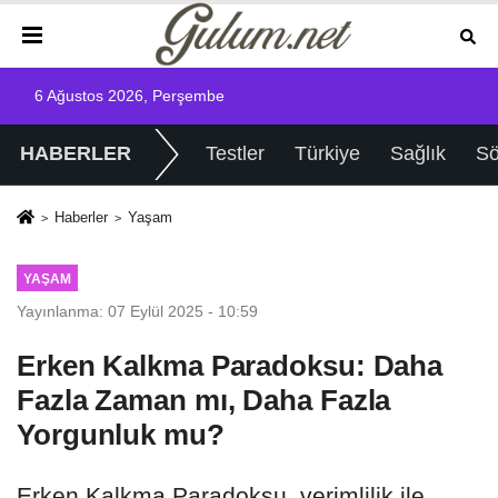
6 Ağustos 2026, Perşembe
HABERLER
Testler
Türkiye
Sağlık
Sö
Haberler
Yaşam
YAŞAM
Yayınlanma: 07 Eylül 2025 - 10:59
Erken Kalkma Paradoksu: Daha
Fazla Zaman mı, Daha Fazla
Yorgunluk mu?
Erken Kalkma Paradoksu, verimlilik ile