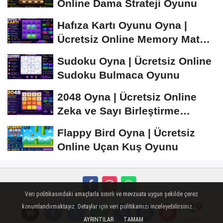
Online Dama Strateji Oyunu
Hafıza Kartı Oyunu Oyna |
Ücretsiz Online Memory Match
Oyunu
Sudoku Oyna | Ücretsiz Online
Sudoku Bulmaca Oyunu
2048 Oyna | Ücretsiz Online
Zeka ve Sayı Birleştirme
Oyunu
Flappy Bird Oyna | Ücretsiz
Online Uçan Kuş Oyunu
Veri politikasındaki amaçlarla sınırlı ve mevzuata uygun şekilde çerez
Künye
İletişim
Çerez Politikası
Gizlilik İlkeleri
konumlandırmaktayız. Detaylar için veri politikamızı inceleyebilirsiniz...
AYRINTILAR
TAMAM
Yorumlar
Mobil Sohbet
Super Live
islami sohbet
Peugeot Oto Cam