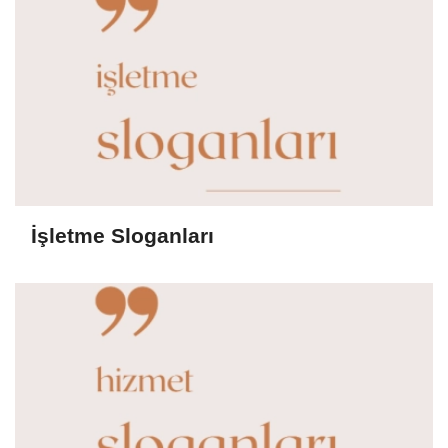
İşletme Sloganları