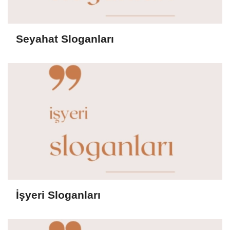
Seyahat Sloganları
İşyeri Sloganları