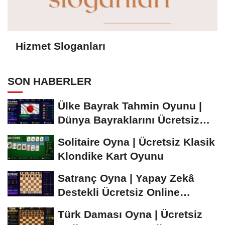
Hizmet Sloganları
SON HABERLER
Ülke Bayrak Tahmin Oyunu |
Dünya Bayraklarını Ücretsiz
Öğren ve...
Solitaire Oyna | Ücretsiz Klasik
Klondike Kart Oyunu
Satranç Oyna | Yapay Zekâ
Destekli Ücretsiz Online
Satranç Oyunu
Türk Daması Oyna | Ücretsiz