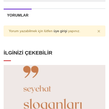
YORUMLAR
×
Yorum yazabilmek için lütfen
üye girişi
yapınız.
İLGINIZI ÇEKEBILIR