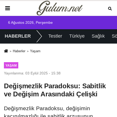
6 Ağustos 2026, Perşembe
HABERLER
Testler
Türkiye
Sağlık
Sö
Haberler
Yaşam
YAŞAM
Yayınlanma: 03 Eylül 2025 - 15:38
Değişmezlik Paradoksu: Sabitlik
ve Değişim Arasındaki Çelişki
Değişmezlik Paradoksu, değişimin
kaçınılmazlığı ile sabitlik arzusunun