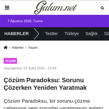
7 Ağustos 2026, Cuma
HABERLER
Testler
Türkiye
Sağlık
Sö
Haberler
Yaşam
YAŞAM
Yayınlanma: 07 Eylül 2025 - 13:49
Çözüm Paradoksu: Sorunu
Çözerken Yeniden Yaratmak
Çözüm Paradoksu, bir sorunu çözme
çabasının yeni sorunlar yaratmasını anlatır.