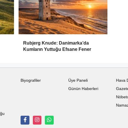
Rubjerg Knude: Danimarka’da
Kumların Yuttuğu Efsane Fener
Biyografiler
Üye Paneli
Hava 
Günün Haberleri
Gazete
Nöbetc
Namaz 
uğu