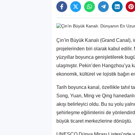
Çin’in Büyük Kanalı (Grand Canal), in
projelerinden biri olarak kabul edilir
yüzyıllar boyunca genişletilerek bug
ulaşmıştır. Pekin’den Hangzhou’ya k
ekonomik, kültürel ve lojistik bağın e
Tarih boyunca kanal, özellikle tahıl taş
Song, Yuan, Ming ve Qing hanedanlıkl
akışı belirleyici oldu. Bu su yolu ya
şehirleşme eğilimlerini de yönlendird
büyük ticaret merkezlerine dönüştü.
UNESCO Dünya Mirası Listesi’nde yer