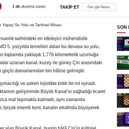
1 dk
okunma süresi
TAKİP ET
SON
sanlık tarihindeki en etkileyici mühendislik
. MÖ 5. yüzyılda temelleri atılan bu devasa su yolu,
ün toplamda yaklaşık 1.776 kilometrelik uzunluğa
adar uzanan kanal, kuzey ile güney Çin arasındaki
n güçlü damarlarından biri hâline gelmiştir.
ımacılığı ve askeri lojistikte kritik bir rol oynadı.
arının gelişiminde Büyük Kanal’ın sağladığı ticaret
lnızca mal taşımakla kalmadı, aynı zamanda
i; birçok önemli kent, kanalın etrafında büyüyerek
 alan Büyük Kanal, bugün hâlâ Çin’in kültürel