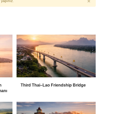
×
yapınız.
n
Third Thai–Lao Friendship Bridge
manı