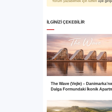
Yorum yazabilmek için lütfen
üye girişi
İLGINIZI ÇEKEBILIR
The Wave (Vejle) – Danimarka’nı
Dalga Formundaki İkonik Apart