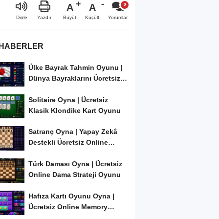
A
A
Büyüt
Küçült
Dinle
Yazdır
Yorumlar
 HABERLER
Ülke Bayrak Tahmin Oyunu |
Dünya Bayraklarını Ücretsiz
Öğren ve...
Solitaire Oyna | Ücretsiz
Klasik Klondike Kart Oyunu
Satranç Oyna | Yapay Zekâ
Destekli Ücretsiz Online
Satranç Oyunu
Türk Daması Oyna | Ücretsiz
Online Dama Strateji Oyunu
Hafıza Kartı Oyunu Oyna |
Ücretsiz Online Memory
Match Oyunu