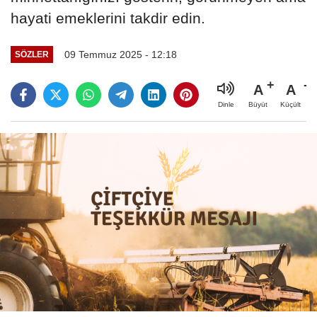
hayati emeklerini takdir edin.
09 Temmuz 2025 - 12:18
SÖZLER
A
A
Büyüt
Küçült
Dinle