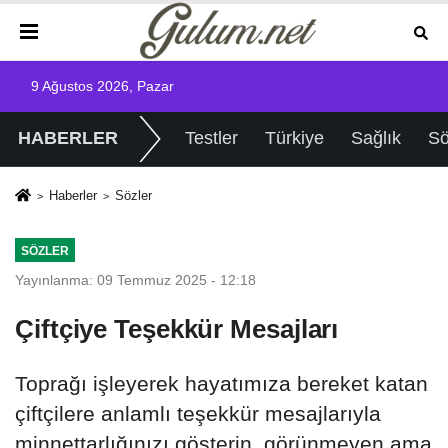
9 Ağustos 2026, Pazar
HABERLER
Testler
Türkiye
Sağlık
Sö
Haberler
Sözler
SÖZLER
Yayınlanma: 09 Temmuz 2025 - 12:18
Çiftçiye Teşekkür Mesajları
Toprağı işleyerek hayatımıza bereket katan
çiftçilere anlamlı teşekkür mesajlarıyla
minnettarlığınızı gösterin, görünmeyen ama