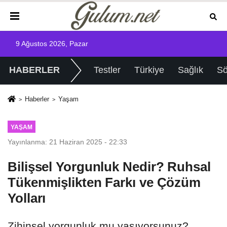
9 Ağustos 2026, Pazar
HABERLER
Testler
Türkiye
Sağlık
Sö
Haberler
Yaşam
YAŞAM
Yayınlanma: 21 Haziran 2025 - 22:33
Bilişsel Yorgunluk Nedir? Ruhsal
Tükenmişlikten Farkı ve Çözüm
Yolları
Zihinsel yorgunluk mu yaşıyorsunuz?