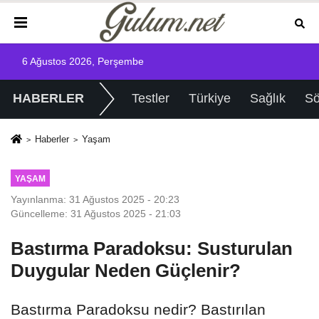
6 Ağustos 2026, Perşembe
HABERLER
Testler
Türkiye
Sağlık
Sö
Haberler
Yaşam
YAŞAM
Yayınlanma: 31 Ağustos 2025 - 20:23
Güncelleme: 31 Ağustos 2025 - 21:03
Bastırma Paradoksu: Susturulan
Duygular Neden Güçlenir?
Bastırma Paradoksu nedir? Bastırılan