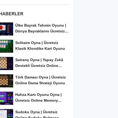
 HABERLER
Ülke Bayrak Tahmin Oyunu |
Dünya Bayraklarını Ücretsiz
Öğren ve...
Solitaire Oyna | Ücretsiz
Klasik Klondike Kart Oyunu
Satranç Oyna | Yapay Zekâ
Destekli Ücretsiz Online
Satranç Oyunu
Türk Daması Oyna | Ücretsiz
Online Dama Strateji Oyunu
Hafıza Kartı Oyunu Oyna |
Ücretsiz Online Memory
Match Oyunu
Sudoku Oyna | Ücretsiz
Online Sudoku Bulmaca