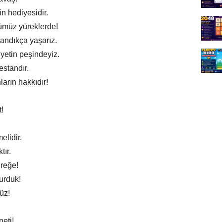
n hediyesidir.
ümüz yüreklerde!
landıkça yaşarız.
yetin peşindeyiz.
estandır.
arın hakkıdır!
t!
elidir.
tır.
üreğe!
urduk!
üz!
neti!