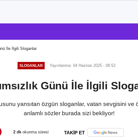
ü İle İlgili Sloganlar
Yayınlanma: 04 Haziran 2025 - 08:52
SLOGANLAR
msızlık Günü İle İlgili Slog
sunu yansıtan özgün sloganlar, vatan sevgisini ve ö
anlamlı sözler burada sizi bekliyor!
2 dk
okunma süresi
TAKİP ET