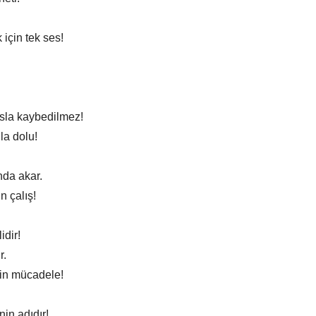
 için tek ses!
asla kaybedilmez!
la dolu!
nda akar.
n çalış!
idir!
r.
çin mücadele!
in adıdır!