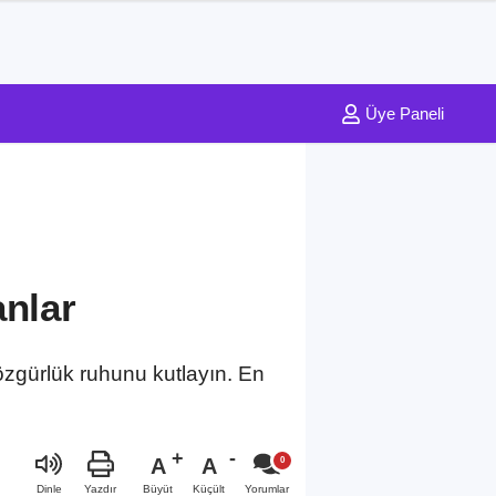
Üye Paneli
anlar
zgürlük ruhunu kutlayın. En
A
A
Büyüt
Küçült
Dinle
Yazdır
Yorumlar