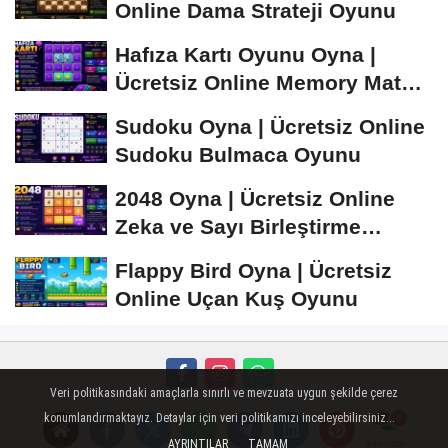
Online Dama Strateji Oyunu
Hafıza Kartı Oyunu Oyna |
Ücretsiz Online Memory Match
Oyunu
Sudoku Oyna | Ücretsiz Online
Sudoku Bulmaca Oyunu
2048 Oyna | Ücretsiz Online
Zeka ve Sayı Birleştirme
Oyunu
Flappy Bird Oyna | Ücretsiz
Online Uçan Kuş Oyunu
Veri politikasındaki amaçlarla sınırlı ve mevzuata uygun şekilde çerez
Künye
İletişim
Çerez Politikası
Gizlilik İlkeleri
konumlandırmaktayız. Detaylar için veri politikamızı inceleyebilirsiniz...
AYRINTILAR
TAMAM
Yorumlar