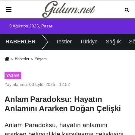
9 Ağustos 2026, Pazar
HABERLER
Testler
Türkiye
Sağlık
Sö
Haberler
Yaşam
YAŞAM
Yayınlanma: 03 Eylül 2025 - 12:52
Anlam Paradoksu: Hayatın
Anlamını Ararken Doğan Çelişki
Anlam Paradoksu, hayatın anlamını
ararken belirsizlikle karşılaşma çelişkisini