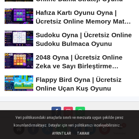
Hafıza Kartı Oyunu Oyna |
Ücretsiz Online Memory Match
Oyunu
Sudoku Oyna | Ücretsiz Online
Sudoku Bulmaca Oyunu
2048 Oyna | Ücretsiz Online
Zeka ve Sayı Birleştirme
Oyunu
Flappy Bird Oyna | Ücretsiz
Online Uçan Kuş Oyunu
Veri politikasındaki amaçlarla sınırlı ve mevzuata uygun şekilde çerez
Künye
İletişim
Çerez Politikası
Gizlilik İlkeleri
konumlandırmaktayız. Detaylar için veri politikamızı inceleyebilirsiniz...
AYRINTILAR
TAMAM
Yorumlar
Mobil Sohbet
Super Live
islami sohbet
Peugeot Oto Cam