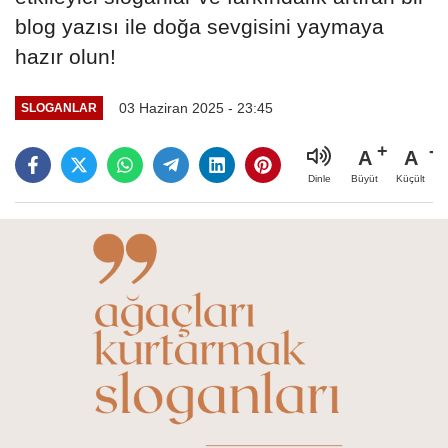
blog yazısı ile doğa sevgisini yaymaya
hazır olun!
03 Haziran 2025 - 23:45
SLOGANLAR
A
A
Büyüt
Küçült
Dinle