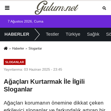
7 Ağustos 2026, Cuma
HABERLER
Testler
Türkiye
Sağlık
Sö
Haberler
Sloganlar
SLOGANLAR
Yayınlanma: 03 Haziran 2025 - 23:45
Ağaçları Kurtarmak İle İlgili
Sloganlar
Ağaçları korumanın önemine dikkat çeken
etkileyici sloganlar ve farkındalık artıran bir