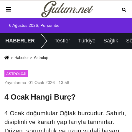
6 Ağustos 2026, Perşembe
HABERLER
Testler
Türkiye
Sağlık
Sö
Haberler
Astroloji
ASTROLOJI
Yayınlanma: 01 Ocak 2026 - 13:58
4 Ocak Hangi Burç?
4 Ocak doğumlular Oğlak burcudur. Sabırlı,
disiplinli ve kararlı yapılarıyla tanınırlar.
Düzen, sorumluluk ve uzun vadeli başarı